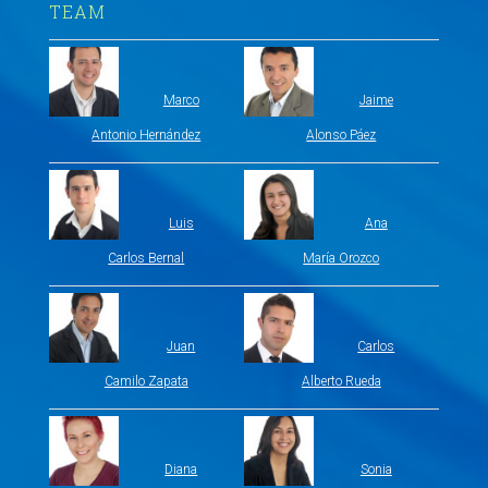
TEAM
Marco
Jaime
Antonio Hernández
Alonso Páez
Luis
Ana
Carlos Bernal
María Orozco
Juan
Carlos
Camilo Zapata
Alberto Rueda
Diana
Sonia