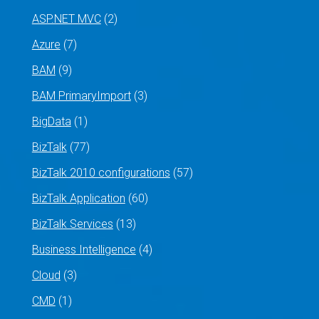
ASP.NET MVC
(2)
Azure
(7)
BAM
(9)
BAM PrimaryImport
(3)
BigData
(1)
BizTalk
(77)
BizTalk 2010 configurations
(57)
BizTalk Application
(60)
BizTalk Services
(13)
Business Intelligence
(4)
Cloud
(3)
CMD
(1)