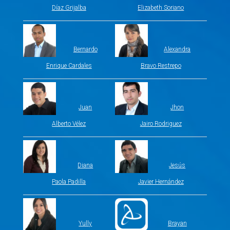
Díaz Grijalba
Elizabeth Soriano
Bernardo
Alexandra
Enrique Cardales
Bravo Restrepo
Juan
Jhon
Alberto Vélez
Jairo Rodriguez
Diana
Jesús
Paola Padilla
Javier Hernández
Yully
Brayan