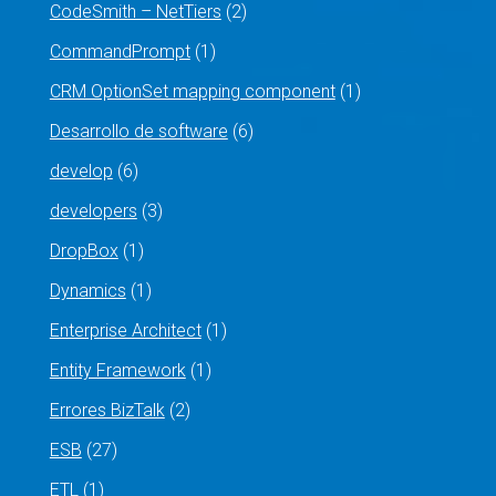
CodeSmith – NetTiers
(2)
CommandPrompt
(1)
CRM OptionSet mapping component
(1)
Desarrollo de software
(6)
develop
(6)
developers
(3)
DropBox
(1)
Dynamics
(1)
Enterprise Architect
(1)
Entity Framework
(1)
Errores BizTalk
(2)
ESB
(27)
ETL
(1)