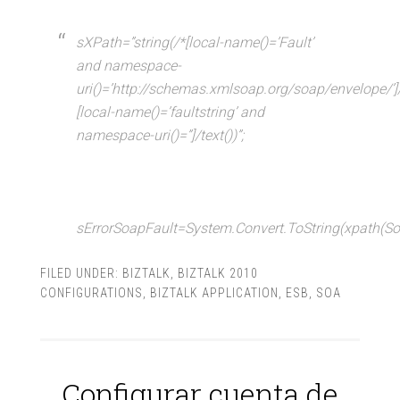
sXPath=”string(/*[local-name()=’Fault’
and namespace-
uri()=’http://schemas.xmlsoap.org/soap/envelope/’]
[local-name()=’faultstring’ and
namespace-uri()=”]/text())”;
sErrorSoapFault=System.Convert.ToString(xpath(So
FILED UNDER:
BIZTALK
,
BIZTALK 2010
CONFIGURATIONS
,
BIZTALK APPLICATION
,
ESB
,
SOA
Configurar cuenta de