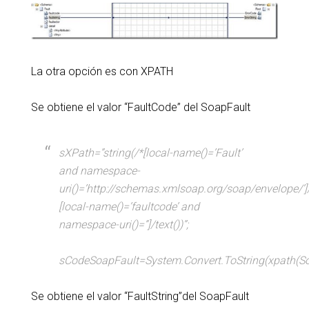
La otra opción es con XPATH
Se obtiene el valor “FaultCode” del SoapFault
sXPath=”string(/*[local-name()=’Fault’
and namespace-
uri()=’http://schemas.xmlsoap.org/soap/envelope/’]
[local-name()=’faultcode’ and
namespace-uri()=”]/text())”;
sCodeSoapFault=System.Convert.ToString(xpath(Soa
Se obtiene el valor “FaultString”del SoapFault