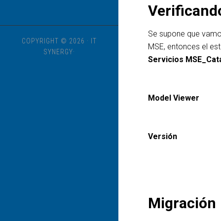
Verificand
Se supone que vamos 
COPYRIGHT © 2026 · IT
MSE, entonces el est
SYNERGY·
Servicios MSE_Cat
Model Viewer
Versión
Migración