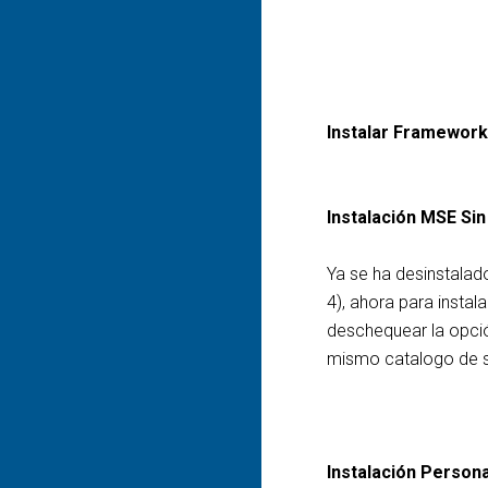
Instalar Framework
Instalación MSE Sin
Ya se ha desinstalado
4), ahora para insta
deschequear la opción
mismo catalogo de se
Instalación Person