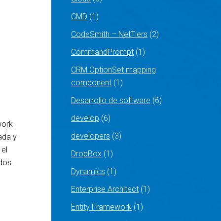
CMD
(1)
CodeSmith – NetTiers
(2)
CommandPrompt
(1)
CRM OptionSet mapping
component
(1)
Desarrollo de software
(6)
develop
(6)
work
developers
(3)
ada y
 el
DropBox
(1)
dos.
Dynamics
(1)
Enterprise Architect
(1)
Entity Framework
(1)