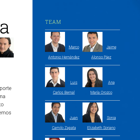
 a
TEAM
Marco
Jaime
Antonio Hernández
Alonso Páez
Luis
Ana
oporte
Carlos Bernal
María Orozco
una
to
 vemos
Juan
Sonia
Camilo Zapata
Elizabeth Soriano