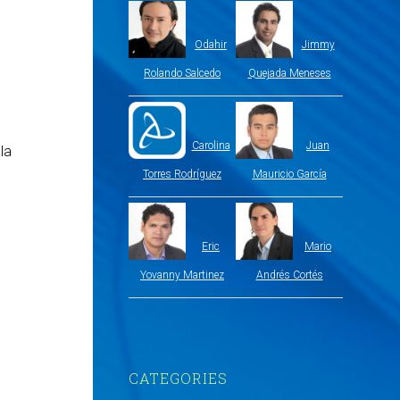
Odahir
Jimmy
Rolando Salcedo
Quejada Meneses
Carolina
Juan
la
Torres Rodríguez
Mauricio García
Eric
Mario
Yovanny Martinez
Andrés Cortés
CATEGORIES