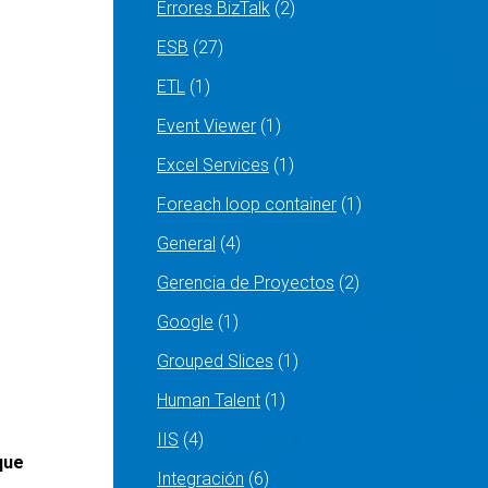
Errores BizTalk
(2)
ESB
(27)
ETL
(1)
Event Viewer
(1)
Excel Services
(1)
Foreach loop container
(1)
General
(4)
Gerencia de Proyectos
(2)
Google
(1)
Grouped Slices
(1)
Human Talent
(1)
IIS
(4)
que
Integración
(6)