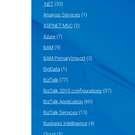
.NET
(33)
Analysis Services
(1)
ASP.NET MVC
(2)
Azure
(7)
BAM
(9)
BAM PrimaryImport
(3)
BigData
(1)
BizTalk
(77)
BizTalk 2010 configurations
(57)
BizTalk Application
(60)
BizTalk Services
(13)
Business Intelligence
(4)
Cloud
(3)