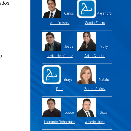
zados,
Carlos
Alejandro
Andrés Vélez
Garcia Forero
Jesús
Yully
s,
Javier Hernández
Arias Castillo
Brayan
Natalia
Ruiz
Zartha Suárez
Josué
Oscar
Leonardo Bohórquez
Alberto Urrea