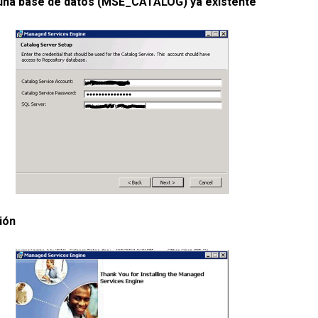
una base de datos (MSE_CATALOG) ya existente
ión