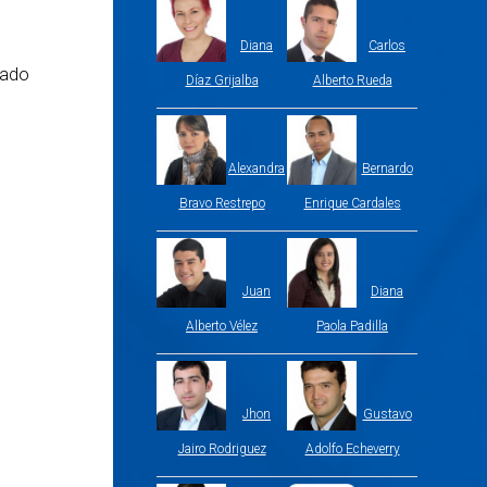
Diana
Carlos
lado
Díaz Grijalba
Alberto Rueda
Alexandra
Bernardo
Bravo Restrepo
Enrique Cardales
Juan
Diana
Alberto Vélez
Paola Padilla
Jhon
Gustavo
Jairo Rodriguez
Adolfo Echeverry