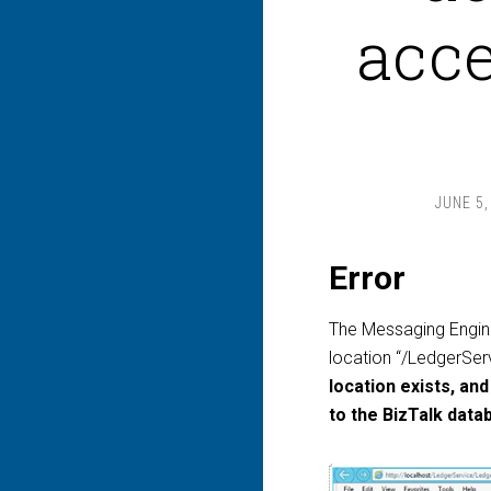
acce
JUNE 5,
Error
The Messaging Engine 
location “/LedgerSe
location exists, an
to the BizTalk dat