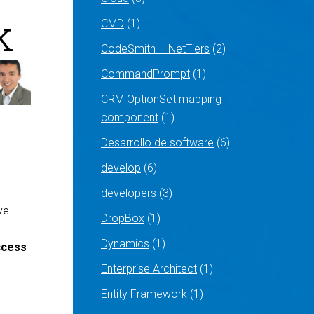
k
CMD
(1)
CodeSmith – NetTiers
(2)
CommandPrompt
(1)
CRM OptionSet mapping
component
(1)
Desarrollo de software
(6)
develop
(6)
developers
(3)
ve
DropBox
(1)
Dynamics
(1)
access
Enterprise Architect
(1)
Entity Framework
(1)