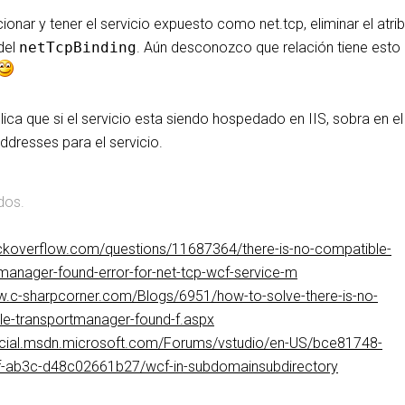
ionar y tener el servicio expuesto como net.tcp, eliminar el atri
del
netTcpBinding
. Aún desconozco que relación tiene esto 
lica que si el servicio esta siendo hospedado en IIS, sobra en el
dresses para el servicio.
dos.
ackoverflow.com/questions/11687364/there-is-no-compatible-
manager-found-error-for-net-tcp-wcf-service-m
w.c-sharpcorner.com/Blogs/6951/how-to-solve-there-is-no-
le-transportmanager-found-f.aspx
social.msdn.microsoft.com/Forums/vstudio/en-US/bce81748-
f-ab3c-d48c02661b27/wcf-in-subdomainsubdirectory