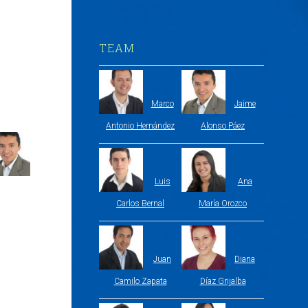
TEAM
Marco
Jaime
Antonio Hernández
Alonso Páez
Luis
Ana
Carlos Bernal
María Orozco
Juan
Diana
Camilo Zapata
Díaz Grijalba