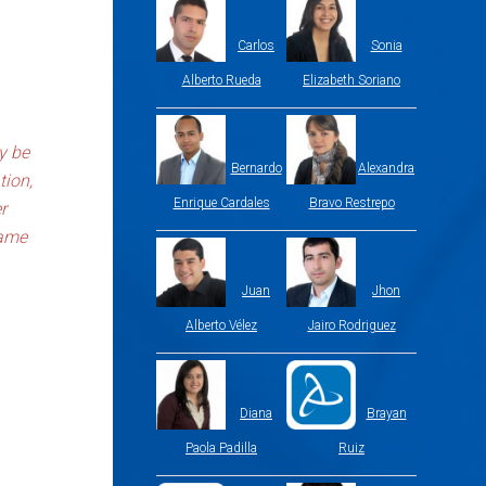
Carlos
Sonia
Alberto Rueda
Elizabeth Soriano
y be
Bernardo
Alexandra
tion,
Enrique Cardales
Bravo Restrepo
r
same
Juan
Jhon
Alberto Vélez
Jairo Rodriguez
Diana
Brayan
Paola Padilla
Ruiz