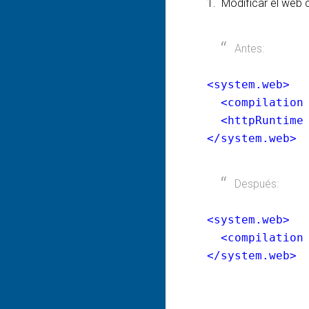
1. Modificar el web c
Antes:
<system.web>
<compilatio
<httpRuntim
</system.web>
Después:
<system.web>
<compilatio
</system.web>