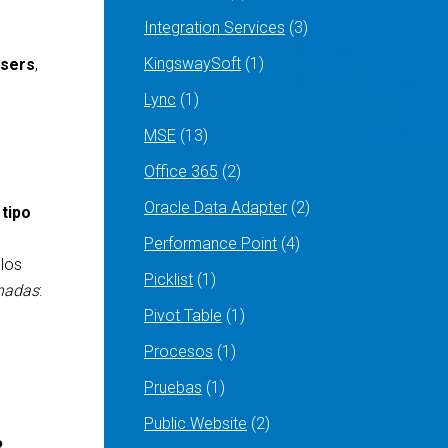
Integration Services
(3)
KingswaySoft
(1)
Users
,
Lync
(1)
MSE
(13)
Office 365
(2)
Oracle Data Adapter
(2)
b
tipo
Performance Point
(4)
 los
Picklist
(1)
gnadas
:
Pivot Table
(1)
Procesos
(1)
Pruebas
(1)
Public Website
(2)
R