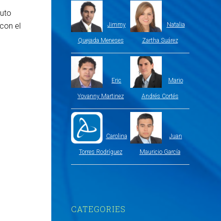
buto
con el
Jimmy
Natalia
Quejada Meneses
Zartha Suárez
Eric
Mario
Yovanny Martinez
Andrés Cortés
Carolina
Juan
Torres Rodríguez
Mauricio García
CATEGORIES