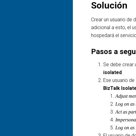
Solución
Crear un usuario de 
adicional a esto, el 
hospedará el servicio
Pasos a segu
Se debe crear 
isolated
.
Ese usuario de
BizTalk Isolat
Adjust mem
Log on as 
Act as par
Impersonat
Log on as 
El usuario de 