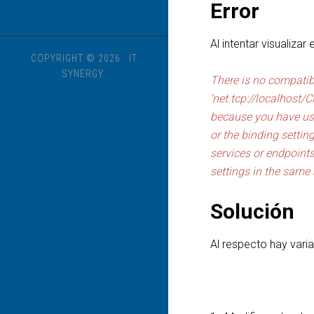
Error
Al intentar visualizar
COPYRIGHT © 2026 · IT
SYNERGY·
There is no compati
‘net.tcp://localhost/
because you have used
or the binding settin
services or endpoint
settings in the same 
Solución
Al respecto hay vari