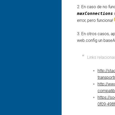
2. En caso de no func
maxConnections
error, pero funciona!
3. En otros casos, ap
web.config un baseAd
Links relaciona
http://st
transport
http://ww
compatib
https://
0f09-498