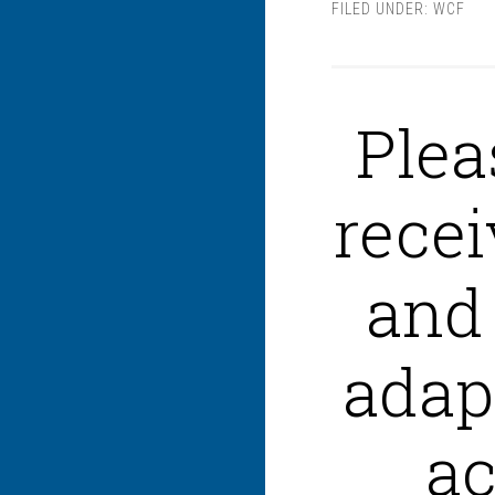
FILED UNDER:
WCF
Plea
recei
and 
adap
ac