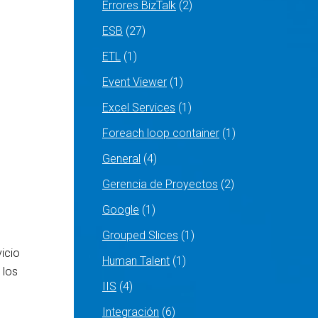
Errores BizTalk
(2)
ESB
(27)
ETL
(1)
Event Viewer
(1)
Excel Services
(1)
Foreach loop container
(1)
General
(4)
Gerencia de Proyectos
(2)
Google
(1)
Grouped Slices
(1)
icio
Human Talent
(1)
 los
IIS
(4)
Integración
(6)