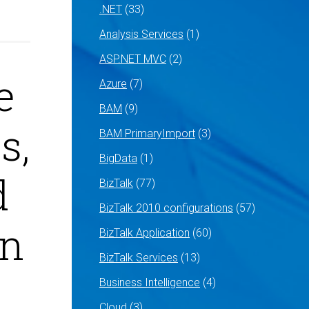
.NET
(33)
Analysis Services
(1)
ASP.NET MVC
(2)
e
Azure
(7)
BAM
(9)
s,
BAM PrimaryImport
(3)
BigData
(1)
d
BizTalk
(77)
BizTalk 2010 configurations
(57)
an
BizTalk Application
(60)
BizTalk Services
(13)
Business Intelligence
(4)
Cloud
(3)