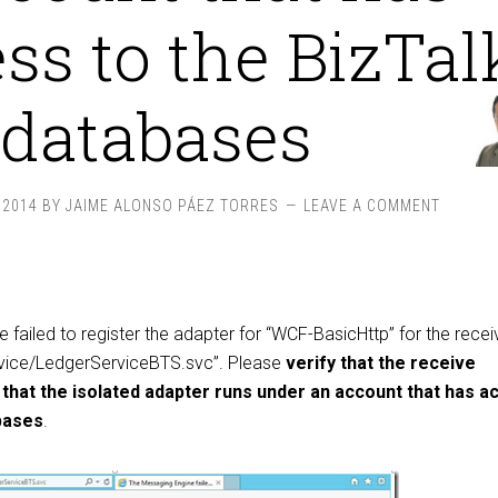
ss to the BizTal
databases
 2014
BY
JAIME ALONSO PÁEZ TORRES
LEAVE A COMMENT
failed to register the adapter for “WCF-BasicHttp” for the recei
rvice/LedgerServiceBTS.svc”. Please
verify that the receive
d that the isolated adapter runs under an account that has 
abases
.