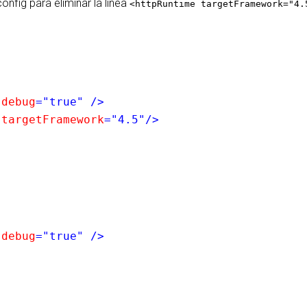
onfig para eliminar la línea
<httpRuntime targetFramework="4.
n
debug
="true" />
e
targetFramework
="4.5"/>
n
debug
="true" />