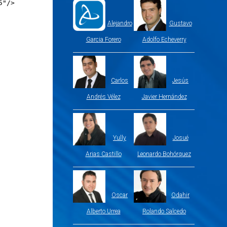
5"/>
Alejandro
Gustavo
Garcia Forero
Adolfo Echeverry
Carlos
Jesús
Andrés Vélez
Javier Hernández
Yully
Josué
Arias Castillo
Leonardo Bohórquez
Oscar
Odahir
Alberto Urrea
Rolando Salcedo