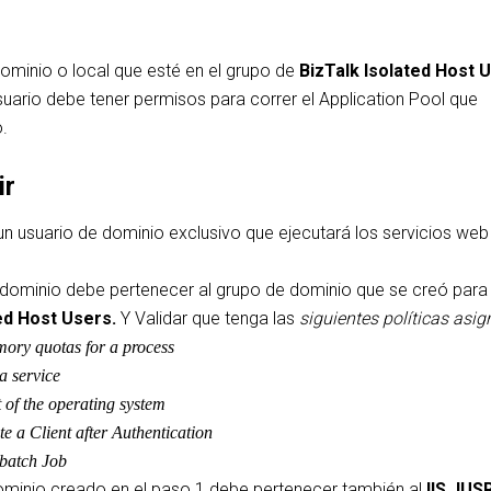
dominio o local que esté en el grupo de
BizTalk Isolated Host 
usuario debe tener permisos para correr el Application Pool que
.
ir
un usuario de dominio exclusivo que ejecutará los servicios we
 dominio debe pertenecer al grupo de dominio que se creó para
ed Host Users.
Y Validar que tenga las
siguientes políticas asi
ory quotas for a process
a service
t of the operating system
e a Client after Authentication
batch Job
dominio creado en el paso 1 debe pertenecer también al
IIS_IUS