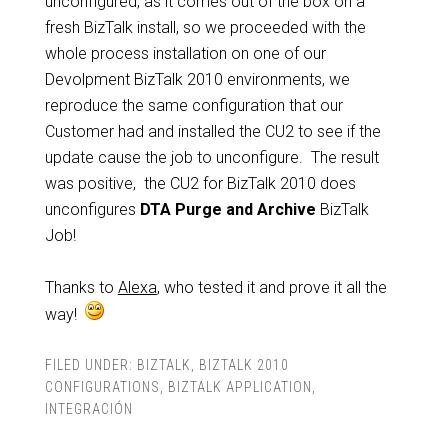
unconfigured, as it comes out of the box on a
fresh BizTalk install, so we proceeded with the
whole process installation on one of our
Devolpment BizTalk 2010 environments, we
reproduce the same configuration that our
Customer had and installed the CU2 to see if the
update cause the job to unconfigure. The result
was positive, the CU2 for BizTalk 2010 does
unconfigures
DTA Purge and Archive
BizTalk
Job!
Thanks to
Alexa
, who tested it and prove it all the
way!
FILED UNDER:
BIZTALK
,
BIZTALK 2010
CONFIGURATIONS
,
BIZTALK APPLICATION
,
INTEGRACIÓN