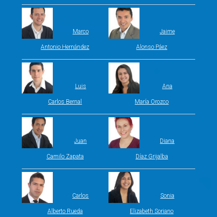
Marco
Jaime
Antonio Hernández
Alonso Páez
Luis
Ana
Carlos Bernal
María Orozco
Juan
Diana
Camilo Zapata
Díaz Grijalba
Carlos
Sonia
Alberto Rueda
Elizabeth Soriano