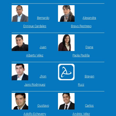
Bernardo
Alexandra
Enrique Cardales
Bravo Restrepo
Juan
Diana
Alberto Vélez
Paola Padilla
Jhon
Brayan
Jairo Rodriguez
Ruiz
Gustavo
Carlos
Adolfo Echeverry
Andrés Vélez