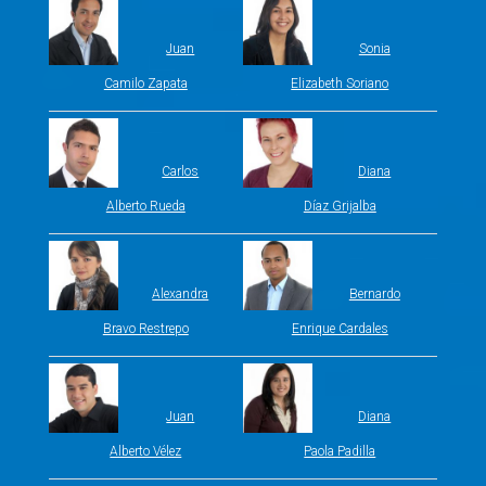
Juan
Sonia
Camilo Zapata
Elizabeth Soriano
Carlos
Diana
Alberto Rueda
Díaz Grijalba
Alexandra
Bernardo
Bravo Restrepo
Enrique Cardales
Juan
Diana
Alberto Vélez
Paola Padilla