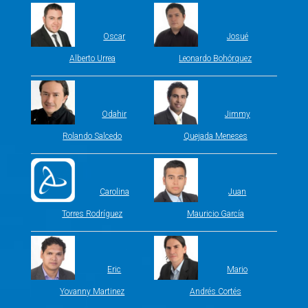
Oscar
Josué
Alberto Urrea
Leonardo Bohórquez
Odahir
Jimmy
Rolando Salcedo
Quejada Meneses
Carolina
Juan
Torres Rodríguez
Mauricio García
Eric
Mario
Yovanny Martinez
Andrés Cortés