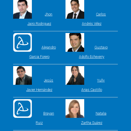
Jhon
Carlos
Jairo Rodriguez
Andrés Vélez
Alejandro
Gustavo
Garcia Forero
Adolfo Echeverry
Jesús
Yully
Javier Hernández
Arias Castillo
Brayan
Natalia
Ruiz
Zartha Suárez