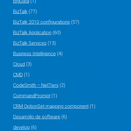
BigData
(1)
BizTalk
(77)
BizTalk 2010 configurations
(57)
BizTalk Application
(60)
BizTalk Services
(13)
Business Intelligence
(4)
Cloud
(3)
CMD
(1)
CodeSmith – NetTiers
(2)
CommandPrompt
(1)
CRM OptionSet mapping component
(1)
Desarrollo de software
(6)
develop
(6)