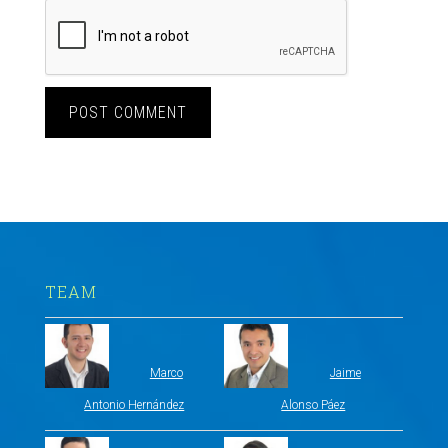
TEAM
Marco
Jaime
Antonio Hernández
Alonso Páez