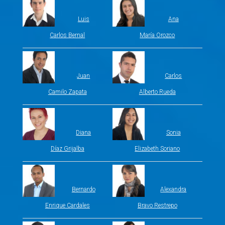
Luis
Ana
Carlos Bernal
María Orozco
Juan
Carlos
Camilo Zapata
Alberto Rueda
Diana
Sonia
Díaz Grijalba
Elizabeth Soriano
Bernardo
Alexandra
Enrique Cardales
Bravo Restrepo