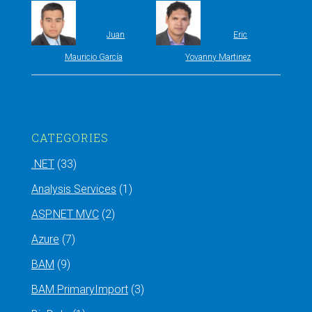
Juan
Eric
Mauricio García
Yovanny Martinez
CATEGORIES
.NET
(33)
Analysis Services
(1)
ASP.NET MVC
(2)
Azure
(7)
BAM
(9)
BAM PrimaryImport
(3)