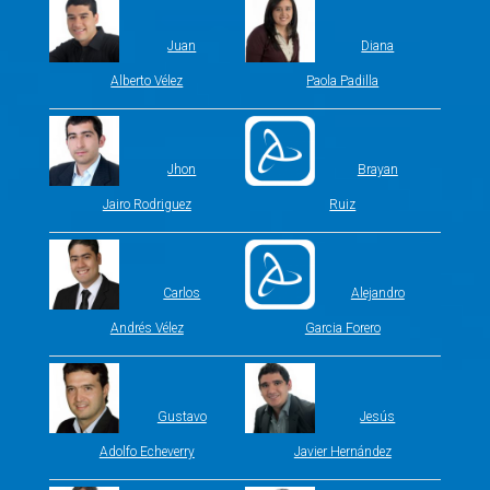
Juan
Diana
Alberto Vélez
Paola Padilla
Jhon
Brayan
Jairo Rodriguez
Ruiz
Carlos
Alejandro
Andrés Vélez
Garcia Forero
Gustavo
Jesús
Adolfo Echeverry
Javier Hernández