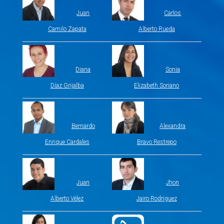
Juan
Carlos
Camilo Zapata
Alberto Rueda
Diana
Sonia
Díaz Grijalba
Elizabeth Soriano
Bernardo
Alexandra
Enrique Cardales
Bravo Restrepo
Juan
Jhon
Alberto Vélez
Jairo Rodriguez