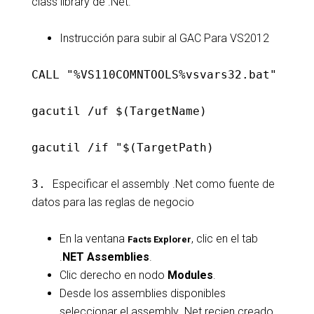
class library de .Net.
Instrucción para subir al GAC Para VS2012
CALL "%VS110COMNTOOLS%vsvars32.bat"
gacutil /uf $(TargetName)
gacutil /if "$(TargetPath)
3.
Especificar el assembly .Net como fuente de
datos para las reglas de negocio
En la ventana
, clic en el tab
Facts Explorer
.
NET Assemblies
.
Clic derecho en nodo
Modules
.
Desde los assemblies disponibles
seleccionar el assembly .Net recien creado.