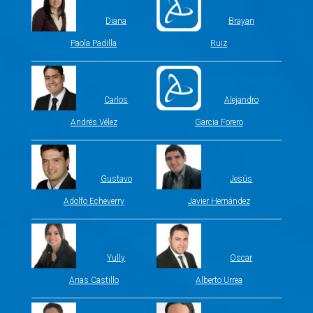
Diana
Brayan
Paola Padilla
Ruiz
Carlos
Alejandro
Andrés Vélez
Garcia Forero
Gustavo
Jesús
Adolfo Echeverry
Javier Hernández
Yully
Oscar
Arias Castillo
Alberto Urrea