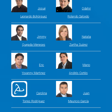
Josué
Odahir
Leonardo Bohórquez
Rolando Salcedo
Jimmy
Natalia
Quejada Meneses
Zartha Suárez
Eric
Mario
Yovanny Martinez
Andrés Cortés
Carolina
Juan
Torres Rodríguez
Mauricio García