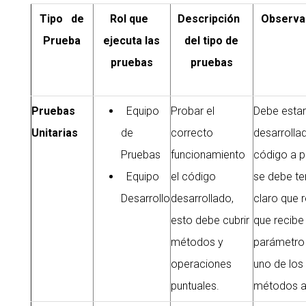
Tipo de
Rol que
Descripción
Observa
Prueba
ejecuta las
del tipo de
pruebas
pruebas
Pruebas
Equipo
Probar el
Debe estar
Unitarias
de
correcto
desarrollad
Pruebas
funcionamiento
código a p
Equipo
el código
se debe te
Desarrollo
desarrollado,
claro que r
esto debe cubrir
que recib
métodos y
parámetro
operaciones
uno de los
puntuales.
métodos a