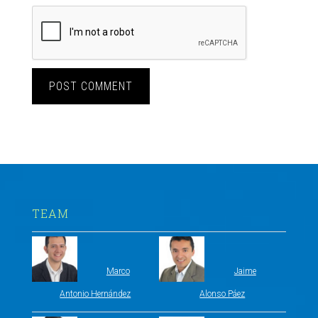
TEAM
Marco
Jaime
Antonio Hernández
Alonso Páez