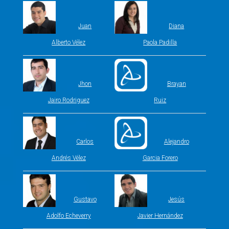
Juan
Diana
Alberto Vélez
Paola Padilla
Jhon
Brayan
Jairo Rodriguez
Ruiz
Carlos
Alejandro
Andrés Vélez
Garcia Forero
Gustavo
Jesús
Adolfo Echeverry
Javier Hernández