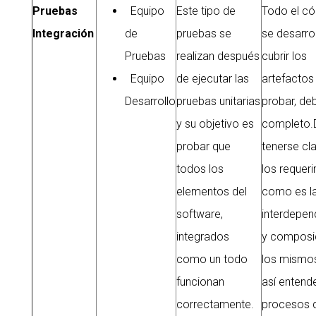
Pruebas
Equipo
Este tipo de
Todo el có
Integración
de
pruebas se
se desarro
Pruebas
realizan después
cubrir los
Equipo
de ejecutar las
artefactos
Desarrollo
pruebas unitarias
probar, de
y su objetivo es
completo.
probar que
tenerse cl
todos los
los requer
elementos del
como es l
software,
interdepen
integrados
y composi
como un todo
los mismos
funcionan
así entende
correctamente.
procesos 