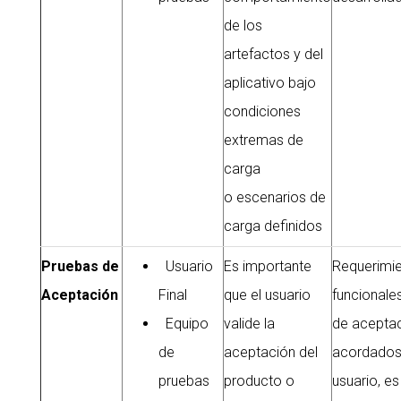
de los
artefactos y del
aplicativo bajo
condiciones
extremas de
carga
o escenarios de
carga definidos
Pruebas de
Usuario
Es importante
Requerimi
Aceptación
Final
que el usuario
funcionales
Equipo
valide la
de acepta
de
aceptación del
acordados
pruebas
producto o
usuario, e