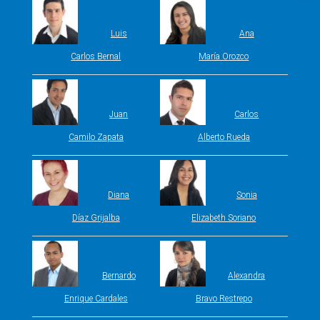
Luis
Ana
Carlos Bernal
María Orozco
Juan
Carlos
Camilo Zapata
Alberto Rueda
Diana
Sonia
Díaz Grijalba
Elizabeth Soriano
Bernardo
Alexandra
Enrique Cardales
Bravo Restrepo