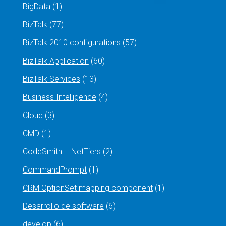
BigData
(1)
BizTalk
(77)
BizTalk 2010 configurations
(57)
BizTalk Application
(60)
BizTalk Services
(13)
Business Intelligence
(4)
Cloud
(3)
CMD
(1)
CodeSmith – NetTiers
(2)
CommandPrompt
(1)
CRM OptionSet mapping component
(1)
Desarrollo de software
(6)
develop
(6)