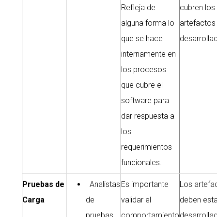
Refleja de
cubren lo
alguna forma lo
artefactos
que se hace
desarrolla
internamente en
los procesos
que cubre el
software para
dar respuesta a
los
requerimientos
funcionales.
Pruebas de
Analistas
Es importante
Los artefa
Carga
de
validar el
deben esta
pruebas
comportamiento
desarrolla