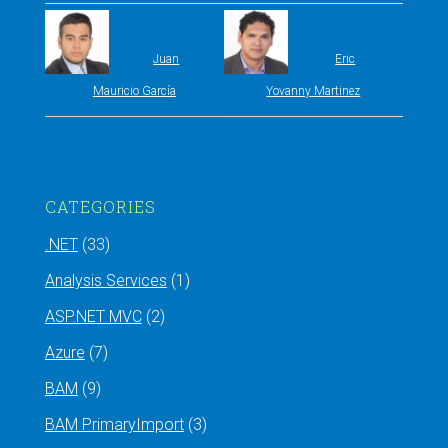
Juan
Eric
Mauricio García
Yovanny Martinez
CATEGORIES
.NET
(33)
Analysis Services
(1)
ASP.NET MVC
(2)
Azure
(7)
BAM
(9)
BAM PrimaryImport
(3)