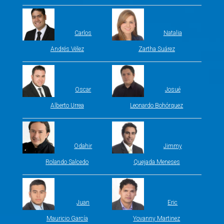
Carlos
Natalia
Andrés Vélez
Zartha Suárez
Oscar
Josué
Alberto Urrea
Leonardo Bohórquez
Odahir
Jimmy
Rolando Salcedo
Quejada Meneses
Juan
Eric
Mauricio García
Yovanny Martinez