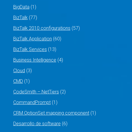
BigData
(1)
BizTalk
(77)
BizTalk 2010 configurations
(57)
BizTalk Application
(60)
BizTalk Services
(13)
Business Intelligence
(4)
Cloud
(3)
CMD
(1)
CodeSmith – NetTiers
(2)
CommandPrompt
(1)
CRM OptionSet mapping component
(1)
Desarrollo de software
(6)