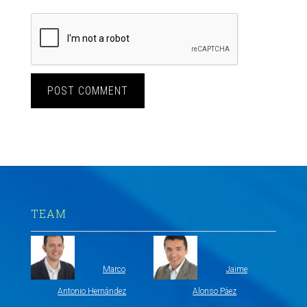
TEAM
Marco
Jaime
Antonio Hernández
Alonso Páez