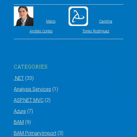
Mario
Carolina
Andrés Cortés
Torres Rodríguez
CATEGORIES
.NET
(33)
Analysis Services
(1)
ASP.NET MVC
(2)
Azure
(7)
BAM
(9)
BAM PrimaryImport
(3)