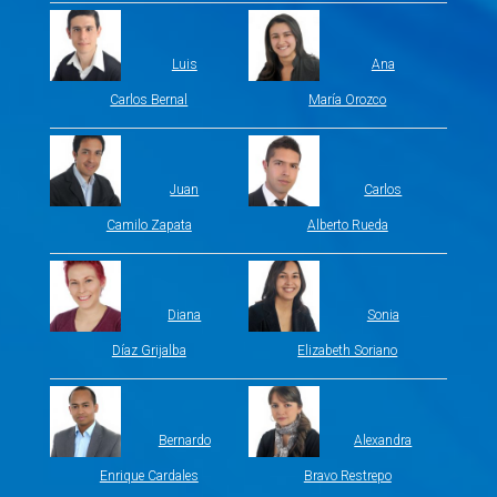
Luis
Ana
Carlos Bernal
María Orozco
Juan
Carlos
Camilo Zapata
Alberto Rueda
Diana
Sonia
Díaz Grijalba
Elizabeth Soriano
Bernardo
Alexandra
Enrique Cardales
Bravo Restrepo