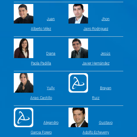
Juan
Jhon
Alberto Vélez
Jairo Rodriguez
Diana
Jesús
Paola Padilla
Javier Hernández
Yully
Brayan
Arias Castillo
Ruiz
Alejandro
Gustavo
Garcia Forero
Adolfo Echeverry