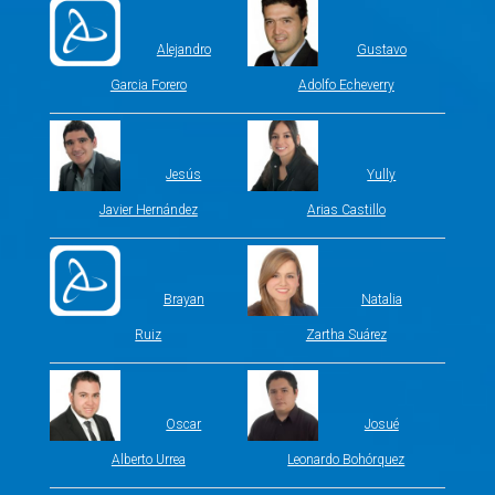
Alejandro
Gustavo
Garcia Forero
Adolfo Echeverry
Jesús
Yully
Javier Hernández
Arias Castillo
Brayan
Natalia
Ruiz
Zartha Suárez
Oscar
Josué
Alberto Urrea
Leonardo Bohórquez