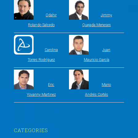
Odahir
Jimmy
Rolando Salcedo
Quejada Meneses
Carolina
Juan
Torres Rodríguez
Mauricio García
Eric
Mario
Yovanny Martinez
Andrés Cortés
CATEGORIES