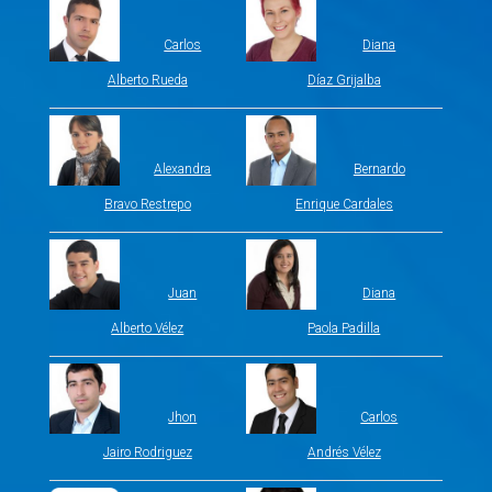
Carlos
Diana
Alberto Rueda
Díaz Grijalba
Alexandra
Bernardo
Bravo Restrepo
Enrique Cardales
Juan
Diana
Alberto Vélez
Paola Padilla
Jhon
Carlos
Jairo Rodriguez
Andrés Vélez