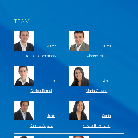
TEAM
Marco
Jaime
Antonio Hernández
Alonso Páez
Luis
Ana
Carlos Bernal
María Orozco
Juan
Sonia
Camilo Zapata
Elizabeth Soriano