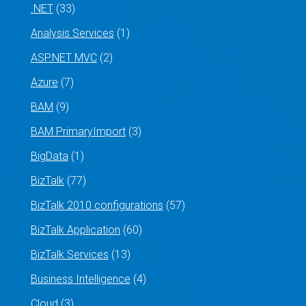
.NET
(33)
Analysis Services
(1)
ASP.NET MVC
(2)
Azure
(7)
BAM
(9)
BAM PrimaryImport
(3)
BigData
(1)
BizTalk
(77)
BizTalk 2010 configurations
(57)
BizTalk Application
(60)
BizTalk Services
(13)
Business Intelligence
(4)
Cloud
(3)