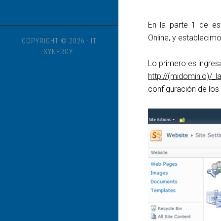
En la parte 1 de es
Online, y establecim
COPYRIGHT © 2026 · IT
SYNERGY·
Lo primero es ingresa
http://(midominio)/_l
configuración de los 