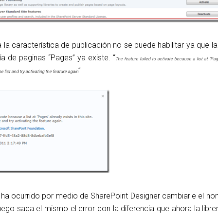
 la característica de publicación no se puede habilitar ya que l
ería de paginas “Pages” ya existe. “
The feature failed to activate because a list at ‘Pa
”
he list and try activating the feature again
 ha ocurrido por medio de SharePoint Designer cambiarle el no
 luego saca el mismo el error con la diferencia que ahora la libre