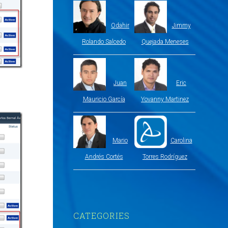
Odahir
Jimmy
Rolando Salcedo
Quejada Meneses
Juan
Eric
Mauricio García
Yovanny Martinez
Mario
Carolina
Andrés Cortés
Torres Rodríguez
CATEGORIES