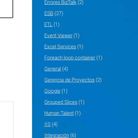
Errores BizTalk
(2)
ESB
(27)
ETL
(1)
Event Viewer
(1)
Excel Services
(1)
Foreach loop container
(1)
General
(4)
Gerencia de Proyectos
(2)
Google
(1)
Grouped Slices
(1)
Human Talent
(1)
IIS
(4)
Integración
(6)