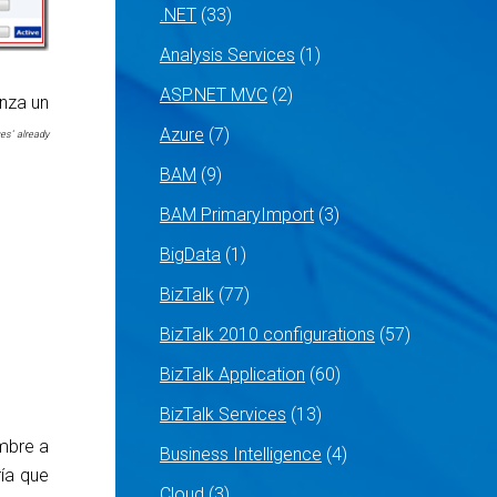
.NET
(33)
Analysis Services
(1)
ASP.NET MVC
(2)
anza un
Azure
(7)
ges’ already
BAM
(9)
BAM PrimaryImport
(3)
BigData
(1)
BizTalk
(77)
BizTalk 2010 configurations
(57)
BizTalk Application
(60)
BizTalk Services
(13)
mbre a
Business Intelligence
(4)
ría que
Cloud
(3)