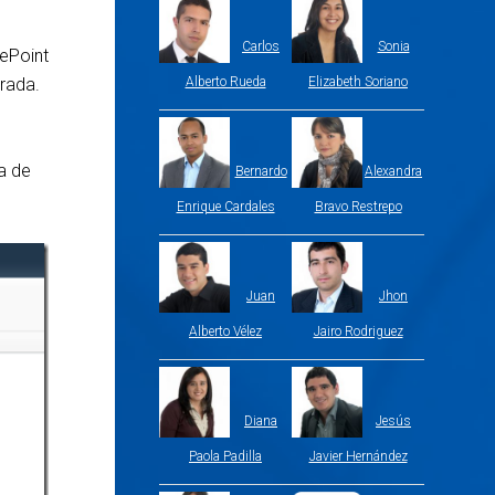
Carlos
Sonia
ePoint
brada.
Alberto Rueda
Elizabeth Soriano
a de
Bernardo
Alexandra
Enrique Cardales
Bravo Restrepo
Juan
Jhon
Alberto Vélez
Jairo Rodriguez
Diana
Jesús
Paola Padilla
Javier Hernández