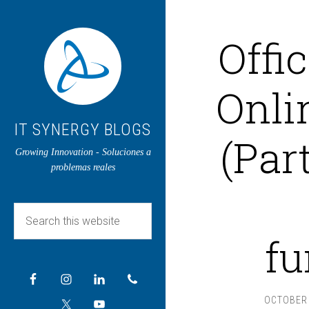
Offi
Onli
IT SYNERGY BLOGS
(Par
Growing Innovation - Soluciones a
problemas reales
fu
OCTOBER 