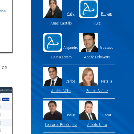
Yully
Brayan
Arias Castillo
Ruiz
Alejandro
Gustavo
Garcia Forero
Adolfo Echeverry
n de
Carlos
Natalia
Andrés Vélez
Zartha Suárez
Josué
Oscar
Leonardo Bohórquez
Alberto Urrea