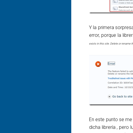
Y la primera sorpresa
error, porque la libr
exists in this site. Delete or rename t
En este punto se me
dicha librería , pero