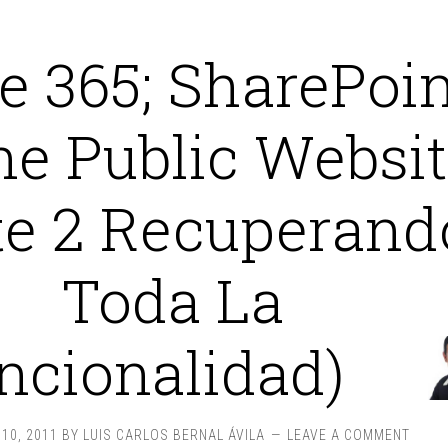
ce 365; SharePoi
ne Public Websi
te 2 Recuperand
Toda La
ncionalidad)
10, 2011
BY
LUIS CARLOS BERNAL ÁVILA
LEAVE A COMMENT