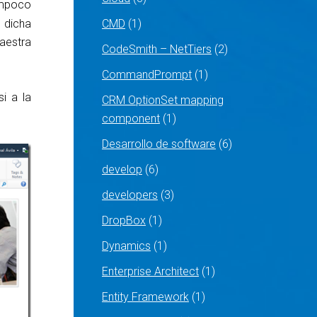
tampoco
 dicha
CMD
(1)
aestra
CodeSmith – NetTiers
(2)
CommandPrompt
(1)
si a la
CRM OptionSet mapping
component
(1)
Desarrollo de software
(6)
develop
(6)
developers
(3)
DropBox
(1)
Dynamics
(1)
Enterprise Architect
(1)
Entity Framework
(1)