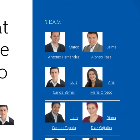
nt
TEAM
te
Marco
Jaime
Antonio Hernández
Alonso Páez
o
Luis
Ana
Carlos Bernal
María Orozco
Juan
Diana
Camilo Zapata
Díaz Grijalba