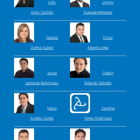
Yully
Jimmy
Arias Castillo
Quejada Meneses
Natalia
Oscar
Zartha Suárez
Alberto Urrea
Josué
Odahir
Leonardo Bohórquez
Rolando Salcedo
Mario
Carolina
Andrés Cortés
Torres Rodríguez