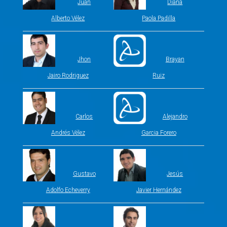
Juan
Diana
Alberto Vélez
Paola Padilla
Jhon
Brayan
Jairo Rodriguez
Ruiz
Carlos
Alejandro
Andrés Vélez
Garcia Forero
Gustavo
Jesús
Adolfo Echeverry
Javier Hernández