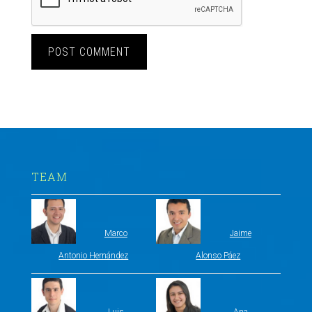
TEAM
Marco
Jaime
Antonio Hernández
Alonso Páez