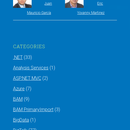
Juan
Eric
Mauricio García
Yovanny Martinez
CATEGORIES
.NET
(33)
Analysis Services
(1)
ASP.NET MVC
(2)
Azure
(7)
BAM
(9)
BAM PrimaryImport
(3)
BigData
(1)