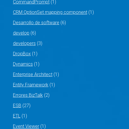
CommandPrompt
(1)
CRM OptionSet mapping component
(1)
Desarrollo de software
(6)
develop
(6)
developers
(3)
DropBox
(1)
Dynamics
(1)
Enterprise Architect
(1)
Entity Framework
(1)
Errores BizTalk
(2)
ESB
(27)
ETL
(1)
Event Viewer
(1)