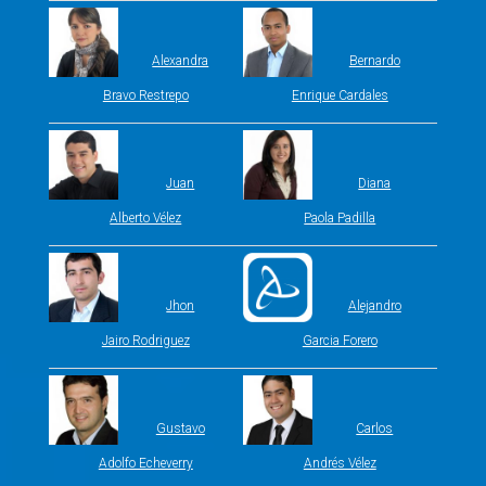
Alexandra
Bernardo
Bravo Restrepo
Enrique Cardales
Juan
Diana
Alberto Vélez
Paola Padilla
Jhon
Alejandro
Jairo Rodriguez
Garcia Forero
Gustavo
Carlos
Adolfo Echeverry
Andrés Vélez