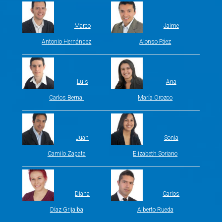
Marco
Jaime
Antonio Hernández
Alonso Páez
Luis
Ana
Carlos Bernal
María Orozco
Juan
Sonia
Camilo Zapata
Elizabeth Soriano
Diana
Carlos
Díaz Grijalba
Alberto Rueda