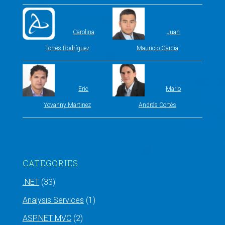
Carolina
Juan
Torres Rodríguez
Mauricio García
Eric
Mario
Yovanny Martinez
Andrés Cortés
CATEGORIES
.NET
(33)
Analysis Services
(1)
ASP.NET MVC
(2)