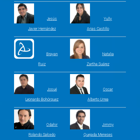
Jesús
Yully
Javier Hernández
Arias Castillo
Brayan
Natalia
Ruiz
Zartha Suárez
Josué
Oscar
Leonardo Bohórquez
Alberto Urrea
Odahir
Jimmy
Rolando Salcedo
Quejada Meneses