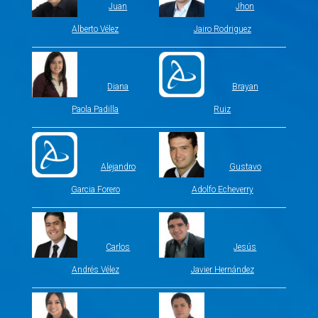
Juan
Jhon
Alberto Vélez
Jairo Rodriguez
Diana
Brayan
Paola Padilla
Ruiz
Alejandro
Gustavo
Garcia Forero
Adolfo Echeverry
Carlos
Jesús
Andrés Vélez
Javier Hernández