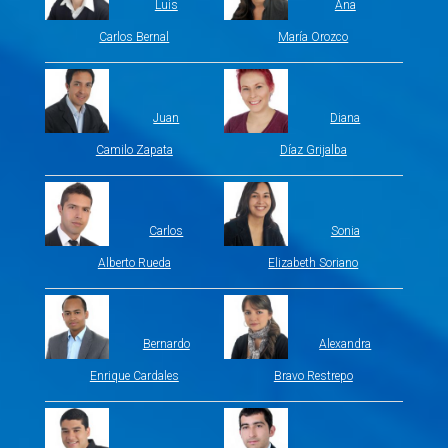
Luis
Ana
Carlos Bernal
María Orozco
Juan
Diana
Camilo Zapata
Díaz Grijalba
Carlos
Sonia
Alberto Rueda
Elizabeth Soriano
Bernardo
Alexandra
Enrique Cardales
Bravo Restrepo