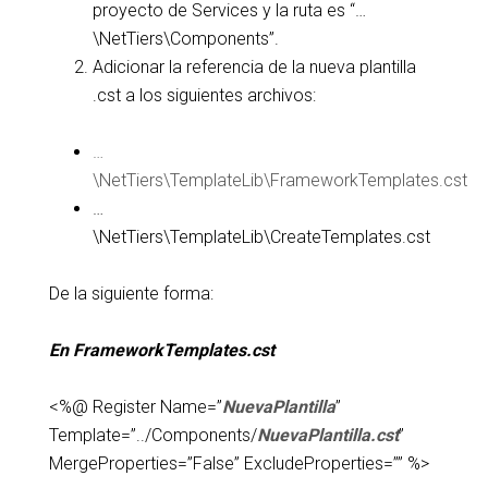
proyecto de Services y la ruta es “…
\NetTiers\Components”.
Adicionar la referencia de la nueva plantilla
.cst a los siguientes archivos:
…
\NetTiers\TemplateLib\FrameworkTemplates.cst
…
\NetTiers\TemplateLib\CreateTemplates.cst
De la siguiente forma:
En FrameworkTemplates.cst
<%@ Register Name=”
NuevaPlantilla
”
Template=”../Components/
NuevaPlantilla.cst
”
MergeProperties=”False” ExcludeProperties=”” %>