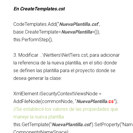
En CreateTemplates.cst
CodeTemplates.Add(“
NuevaPlantilla
.cst
“,
base.CreateTemplate<
NuevaPlantilla
>());
this.PerformStep();
3. Modificar …\Nettiers\NetTiers.cst, para adicionar
la referencia de la nueva plantilla, en el sitio donde
se definen las plantilla para el proyecto donde se
desea generar la clase:
XmlElement iSecurityContextViewsNode =
AddFileNode(commonNode, “
NuevaPlantilla
.cs
“);
//Se establece los valores de las propiedades que
maneje la nueva plantilla
this.GetTemplate(“
NuevaPlantilla
.cst
“).SetProperty(“Na
ComponentsNameSpace);