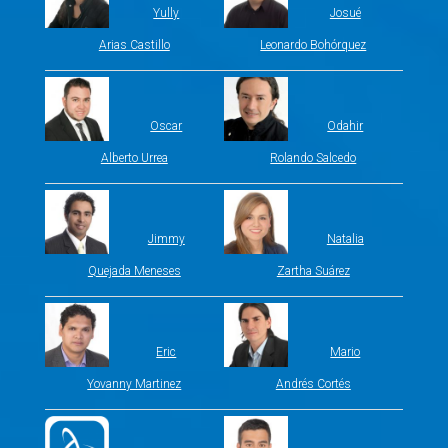
Yully
Josué
Arias Castillo
Leonardo Bohórquez
Oscar
Odahir
Alberto Urrea
Rolando Salcedo
Jimmy
Natalia
Quejada Meneses
Zartha Suárez
Eric
Mario
Yovanny Martinez
Andrés Cortés