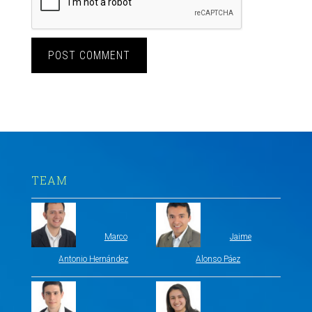
TEAM
Marco
Jaime
Antonio Hernández
Alonso Páez