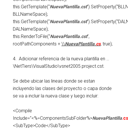
this.GetTemplate(“
NuevaPlantilla
.cst
“).SetProperty(“BL
BLLNameSpace);
this.GetTemplate(“
NuevaPlantilla
.cst
“).SetProperty(“DA
DALNameSpace);
this.RenderToFile(“
NuevaPlantilla
.cst
“,
rootPathComponents +
\\
NuevaPlantilla
.
cs
, true);
4. Adicionar referencia de la nueva plantilla en …
\NetTiers\VisualStudio\vsnet2005.project.cst.
Se debe ubicar las lineas donde se estan
incluyendo las clases del proyecto o capa donde
se va a incluir la nueva clase y luego incluir:
<Compile
Include=”<%=ComponentsSubFolder%>
NuevaPlantilla
.c
<SubType>Code</SubType>