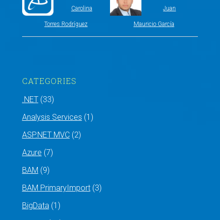
Carolina
Juan
Torres Rodríguez
Mauricio García
CATEGORIES
.NET
(33)
Analysis Services
(1)
ASP.NET MVC
(2)
Azure
(7)
BAM
(9)
BAM PrimaryImport
(3)
BigData
(1)