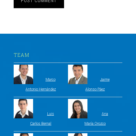
TEAM
Marco
Jaime
Antonio Hernández
Alonso Páez
Luis
Ana
Carlos Bernal
María Orozco