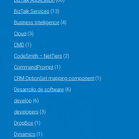
BizTalk Application
(60)
BizTalk Services
(13)
Business Intelligence
(4)
Cloud
(3)
CMD
(1)
CodeSmith – NetTiers
(2)
CommandPrompt
(1)
CRM OptionSet mapping component
(1)
Desarrollo de software
(6)
develop
(6)
developers
(3)
DropBox
(1)
Dynamics
(1)