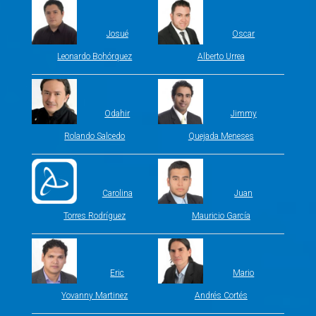
Josué
Oscar
Leonardo Bohórquez
Alberto Urrea
Odahir
Jimmy
Rolando Salcedo
Quejada Meneses
Carolina
Juan
Torres Rodríguez
Mauricio García
Eric
Mario
Yovanny Martinez
Andrés Cortés