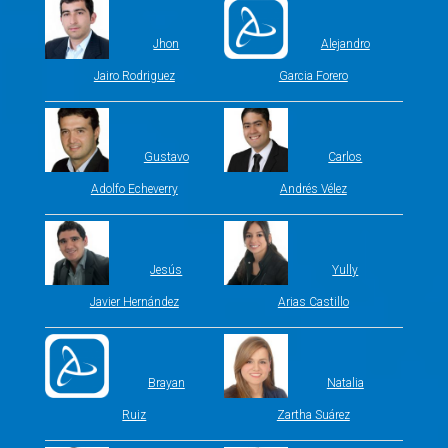
Jhon
Alejandro
Jairo Rodriguez
Garcia Forero
Gustavo
Carlos
Adolfo Echeverry
Andrés Vélez
Jesús
Yully
Javier Hernández
Arias Castillo
Brayan
Natalia
Ruiz
Zartha Suárez