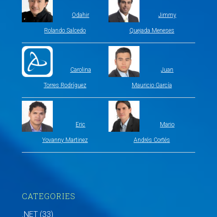
Odahir
Jimmy
Rolando Salcedo
Quejada Meneses
Carolina
Juan
Torres Rodríguez
Mauricio García
Eric
Mario
Yovanny Martinez
Andrés Cortés
CATEGORIES
.NET
(33)