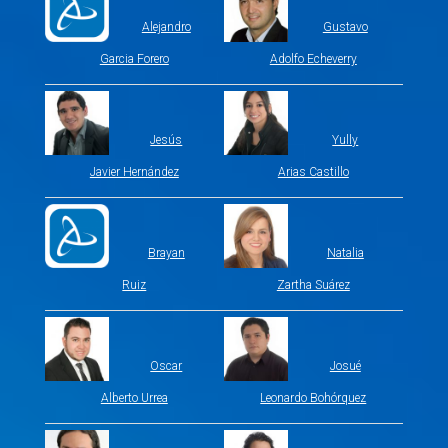
Alejandro
Gustavo
Garcia Forero
Adolfo Echeverry
Jesús
Yully
Javier Hernández
Arias Castillo
Brayan
Natalia
Ruiz
Zartha Suárez
Oscar
Josué
Alberto Urrea
Leonardo Bohórquez