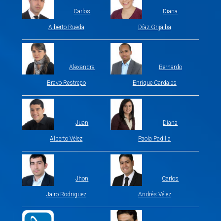
Carlos
Diana
Alberto Rueda
Díaz Grijalba
Alexandra
Bernardo
Bravo Restrepo
Enrique Cardales
Juan
Diana
Alberto Vélez
Paola Padilla
Jhon
Carlos
Jairo Rodriguez
Andrés Vélez