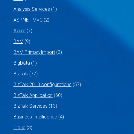
Analysis Services
(1)
ASP.NET MVC
(2)
Azure
(7)
BAM
(9)
BAM PrimaryImport
(3)
BigData
(1)
BizTalk
(77)
BizTalk 2010 configurations
(57)
BizTalk Application
(60)
BizTalk Services
(13)
Business Intelligence
(4)
Cloud
(3)