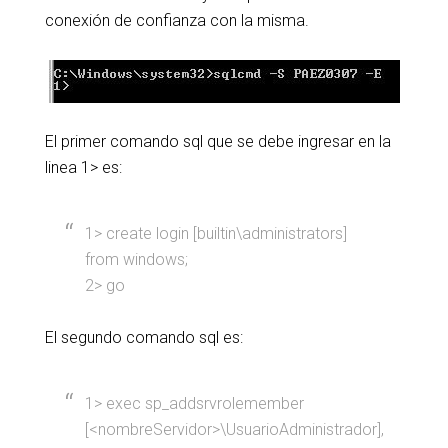
conexión de confianza con la misma.
El primer comando sql que se debe ingresar en la
linea 1> es:
1> create login [builtin\administrators]
from windows;
2> go
El segundo comando sql es:
1> exec sp_addsrvrolemember
[<nombreServidor>\UsuarioAdministrador],