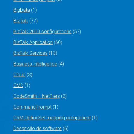
BigData
(1)
BizTalk
(77)
BizTalk 2010 configurations
(57)
BizTalk Application
(60)
BizTalk Services
(13)
Business Intelligence
(4)
Cloud
(3)
CMD
(1)
CodeSmith – NetTiers
(2)
CommandPrompt
(1)
CRM OptionSet mapping component
(1)
Desarrollo de software
(6)