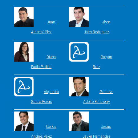
Juan
Jhon
Alberto Vélez
Jairo Rodriguez
Diana
Brayan
Paola Padilla
Ruiz
Alejandro
Gustavo
Garcia Forero
Adolfo Echeverry
Carlos
Jesús
Andrés Vélez
Javier Hernández