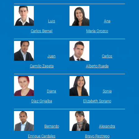
Luis
Ana
Carlos Bernal
María Orozco
Juan
Carlos
Camilo Zapata
Alberto Rueda
Diana
Sonia
Díaz Grijalba
Elizabeth Soriano
Bernardo
Alexandra
Enrique Cardales
Bravo Restrepo