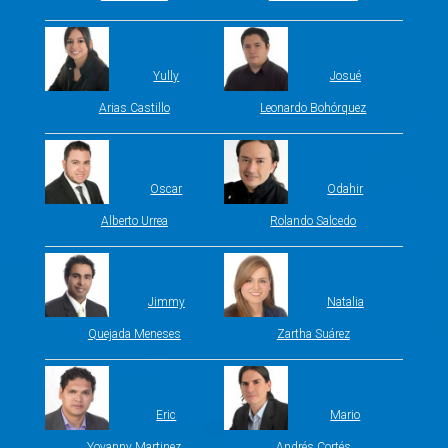
Yully
Josué
Arias Castillo
Leonardo Bohórquez
Oscar
Odahir
Alberto Urrea
Rolando Salcedo
Jimmy
Natalia
Quejada Meneses
Zartha Suárez
Eric
Mario
Yovanny Martinez
Andrés Cortés