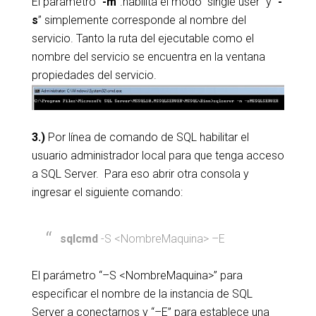
El parametro “
-m
”.habilita el modo “single user” y “
-
s
” simplemente corresponde al nombre del
servicio. Tanto la ruta del ejecutable como el
nombre del servicio se encuentra en la ventana
propiedades del servicio.
3.)
Por línea de comando de SQL habilitar el
usuario administrador local para que tenga acceso
a SQL Server. Para eso abrir otra consola y
ingresar el siguiente comando:
sqlcmd
-S <NombreMaquina> –E
El parámetro “–S <NombreMaquina>” para
especificar el nombre de la instancia de SQL
Server a conectarnos y “–E” para establece una