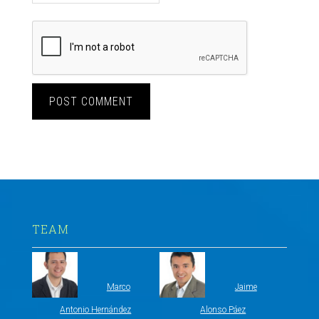
TEAM
Marco
Jaime
Antonio Hernández
Alonso Páez