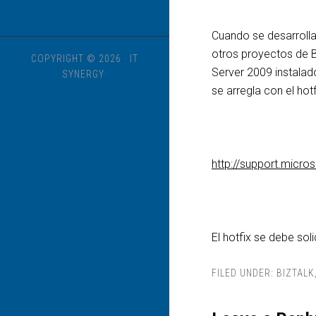
Cuando se desarrolla
otros proyectos de B
COPYRIGHT © 2026 · IT
Server 2009 instalad
SYNERGY·
se arregla con el hotf
http://support.micr
El hotfix se debe soli
FILED UNDER:
BIZTALK