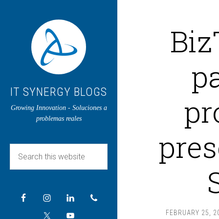
Biz
pa
IT SYNERGY BLOGS
pr
Growing Innovation - Soluciones a
problemas reales
pres
FEBRUARY 25, 2