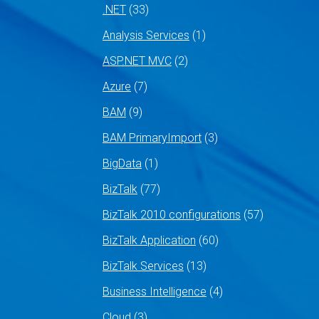
.NET
(33)
Analysis Services
(1)
ASP.NET MVC
(2)
Azure
(7)
BAM
(9)
BAM PrimaryImport
(3)
BigData
(1)
BizTalk
(77)
BizTalk 2010 configurations
(57)
BizTalk Application
(60)
BizTalk Services
(13)
Business Intelligence
(4)
Cloud
(3)