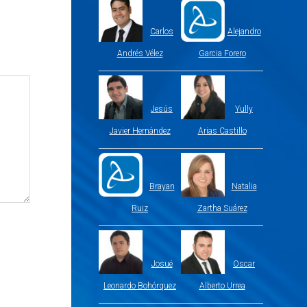
Carlos
Alejandro
Andrés Vélez
Garcia Forero
Jesús
Yully
Javier Hernández
Arias Castillo
Brayan
Natalia
Ruiz
Zartha Suárez
Josué
Oscar
Leonardo Bohórquez
Alberto Urrea