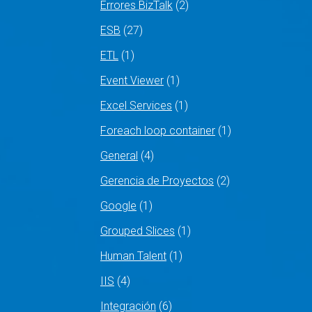
Errores BizTalk
(2)
ESB
(27)
ETL
(1)
Event Viewer
(1)
Excel Services
(1)
Foreach loop container
(1)
General
(4)
Gerencia de Proyectos
(2)
Google
(1)
Grouped Slices
(1)
Human Talent
(1)
IIS
(4)
Integración
(6)