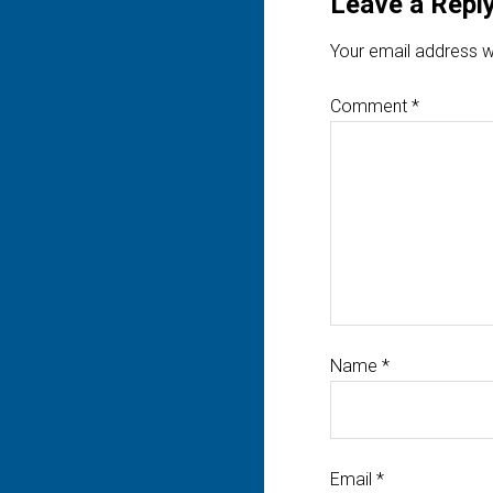
Leave a Repl
Your email address wi
Comment
*
Name
*
Email
*