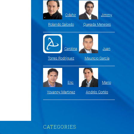
Odahir
Jimmy
Rolando Salcedo
Quejada Meneses
Carolina
Juan
Torres Rodríguez
Mauricio García
Eric
Mario
Yovanny Martinez
Andrés Cortés
CATEGORIES