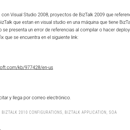
 con Visual Studio 2008, proyectos de BizTalk 2009 que referen
izTalk que estan en visual studio en una máquina que tiene BizTa
o se presenta un error de referencias al compilar o hacer deplo
ix que se encuentra en el siguiente link:
osoft.com/kb/977428/en-us
citar y llega por correo electrónico.
,
BIZTALK 2010 CONFIGURATIONS
,
BIZTALK APPLICATION
,
SOA