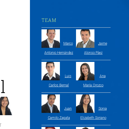
TEAM
Marco
Jaime
Antonio Hernández
Alonso Páez
Luis
Ana
l
Carlos Bernal
María Orozco
Juan
Sonia
Camilo Zapata
Elizabeth Soriano
T