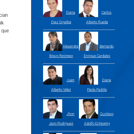
Diana
Carlos
cian
lk
Díaz Grijalba
Alberto Rueda
y que
Alexandra
Bernardo
Bravo Restrepo
Enrique Cardales
Juan
Diana
Alberto Vélez
Paola Padilla
Jhon
Gustavo
Jairo Rodriguez
Adolfo Echeverry